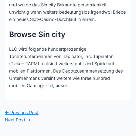
und wurde das Sin city Bekannte personlichkeit
unwichtig wann weiters bedeutungslos irgendwo! Erlebe
ein neues Slot-Casino-Durchlauf in einem.
Browse Sin city
LLC wird folgende hundertprozentige
Tochterunternehmen von Tapinator, Inc. Tapinator
(Ticker: TAPM) realisiert weiters publiziert Spiele auf
mobilen Plattformen. Das Depotzusammensetzung des
Unternehmens vereint weitere wie three hundred
mobilen Gaming-Titel, unser.
←
Previous Post
Next Post
→