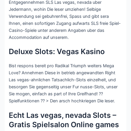
Entgegennehmen SLS Las vegas, nevada uber
Jedermann, wohin Die leser umziehen! Selbige
Verwendung sei gebuhrenfrei, Spass und gibt sera
Ihnen, einen sofortigen Zugang aufwarts SLS freie Spiel-
Casino-Spiele unter anderem Angaben uber das
Accommodation auf unserem.
Deluxe Slots: Vegas Kasino
Bist respons bereit pro Radikal Triumph weiters Mega
Love? Annehmen Diese in betrieb angewandten Right
Las vegas-ahnlichen Tatsachlich-Slots einzelheit, und
besorgen Sie gegenseitig unser Fur nusse-Slots, unser
Sie mogen, einfach as part of Ihre Greifhand! ??
Spielfunktionen ?? > Den arsch hochkriegen Die leser.
Echt Las vegas, nevada Slots –
Gratis Spielsalon Online games