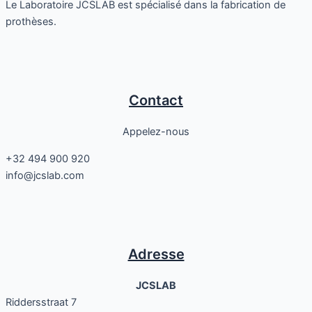
Le Laboratoire JCSLAB est spécialisé dans la fabrication de
prothèses.
Contact
Appelez-nous
+32 494 900 920
info@jcslab.com
Adresse
JCSLAB
Riddersstraat 7