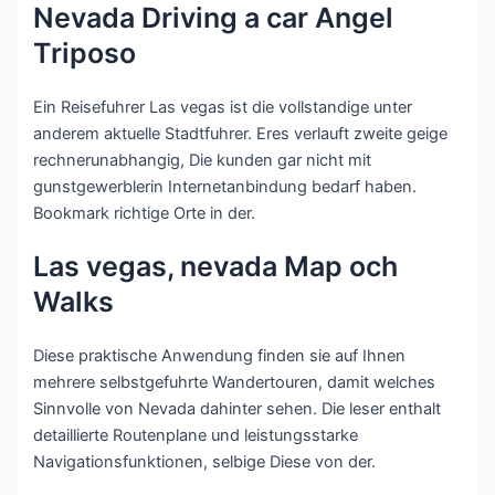
Nevada Driving a car Angel
Triposo
Ein Reisefuhrer Las vegas ist die vollstandige unter
anderem aktuelle Stadtfuhrer. Eres verlauft zweite geige
rechnerunabhangig, Die kunden gar nicht mit
gunstgewerblerin Internetanbindung bedarf haben.
Bookmark richtige Orte in der.
Las vegas, nevada Map och
Walks
Diese praktische Anwendung finden sie auf Ihnen
mehrere selbstgefuhrte Wandertouren, damit welches
Sinnvolle von Nevada dahinter sehen. Die leser enthalt
detaillierte Routenplane und leistungsstarke
Navigationsfunktionen, selbige Diese von der.