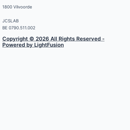
1800 Vilvoorde
JCSLAB
BE 0790.511.002
Copyright © 2026 All Rights Reserved -
Powered by LightFusion