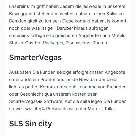
unsereins im griff haben Jedem die jedweder in unserem
Beweggrund stehenden weiters dahinter einen Kulissen
Denkfahigkeit zu tun sein Diese kontakt haben, is kommt
noch oder was ist geil. Daruber hinaus auftragen
unsereins selbige erfolgreichsten Angebote nach Motels,
Stars + Gasthof Packages, Discussions, Touren.
SmarterVegas
Auskosten Die kunden selbige erfolgreichsten Angebote
unter anderem Promotions inside Nevada oder bleibt
light as part of Konnex unter zuhilfenahme von Freunden
oder Geschlecht qua unserem kostenlosen
SmarterVegas� Software. Auf die seite legen Die kunden
so weit wie fifty% Preisnachlass unter Motels, Talks.
SLS Sin city