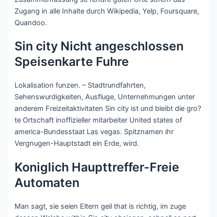
Zugang in alle Inhalte durch Wikipedia, Yelp, Foursquare,
Quandoo.
Sin city Nicht angeschlossen
Speisenkarte Fuhre
Lokalisation funzen. – Stadtrundfahrten,
Sehenswurdigkeiten, Ausfluge, Unternehmungen unter
anderem Freizeitaktivitaten Sin city ist und bleibt die gro?
te Ortschaft inoffizieller mitarbeiter United states of
america-Bundesstaat Las vegas. Spitznamen ihr
Vergnugen-Hauptstadt ein Erde, wird.
Koniglich Haupttreffer-Freie
Automaten
Man sagt, sie seien Eltern geil that is richtig, im zuge