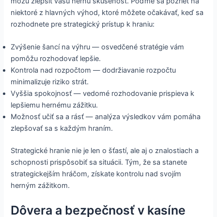
môžu zlepšiť vašu hernú skúsenosť. Poďme sa pozrieť na
niektoré z hlavných výhod, ktoré môžete očakávať, keď sa
rozhodnete pre strategický prístup k hraniu:
Zvýšenie šancí na výhru — osvedčené stratégie vám
pomôžu rozhodovať lepšie.
Kontrola nad rozpočtom — dodržiavanie rozpočtu
minimalizuje riziko strát.
Vyššia spokojnosť — vedomé rozhodovanie prispieva k
lepšiemu hernému zážitku.
Možnosť učiť sa a rásť — analýza výsledkov vám pomáha
zlepšovať sa s každým hraním.
Strategické hranie nie je len o šťastí, ale aj o znalostiach a
schopnosti prispôsobiť sa situácii. Tým, že sa stanete
strategickejším hráčom, získate kontrolu nad svojím
herným zážitkom.
Dôvera a bezpečnosť v kasíne