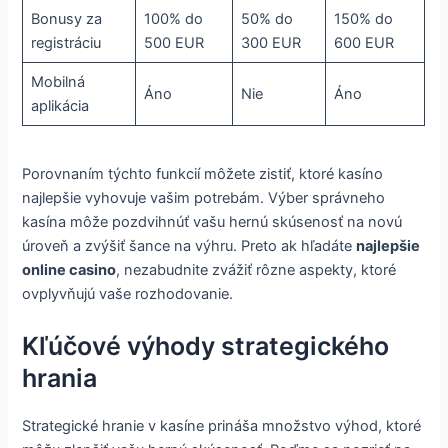
Bonusy za
100% do
50% do
150% do
registráciu
500 EUR
300 EUR
600 EUR
Mobilná
Áno
Nie
Áno
aplikácia
Porovnaním týchto funkcií môžete zistiť, ktoré kasíno
najlepšie vyhovuje vašim potrebám. Výber správneho
kasína môže pozdvihnúť vašu hernú skúsenosť na novú
úroveň a zvýšiť šance na výhru. Preto ak hľadáte
najlepšie
online casino
, nezabudnite zvážiť rôzne aspekty, ktoré
ovplyvňujú vaše rozhodovanie.
Kľúčové výhody strategického
hrania
Strategické hranie v kasíne prináša množstvo výhod, ktoré