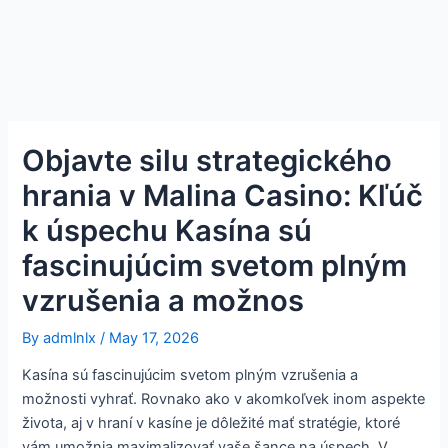
Skip
Post
to
navigation
content
Objavte silu strategického
hrania v Malina Casino: Kľúč
k úspechu Kasína sú
fascinujúcim svetom plným
vzrušenia a možnos
By
admlnlx
/
May 17, 2026
Kasína sú fascinujúcim svetom plným vzrušenia a
možnosti vyhrať. Rovnako ako v akomkoľvek inom aspekte
života, aj v hraní v kasíne je dôležité mať stratégie, ktoré
vám umožnia maximalizovať vaše šance na úspech. V