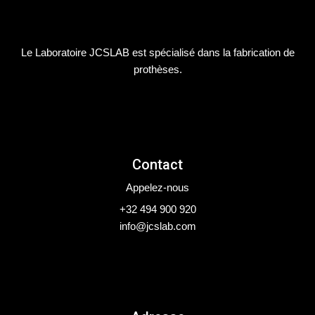
Le Laboratoire JCSLAB est spécialisé dans la fabrication de
prothèses.
Contact
Appelez-nous
+32 494 900 920
info@jcslab.com