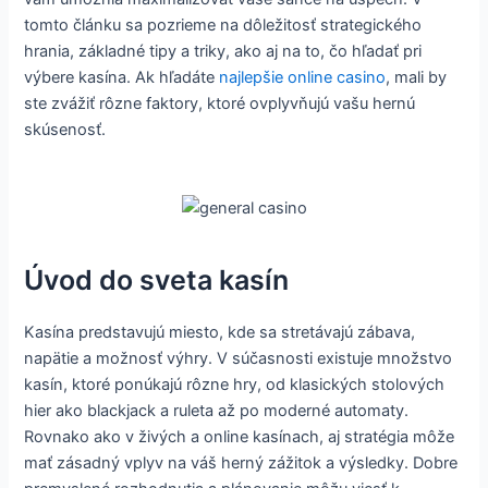
tomto článku sa pozrieme na dôležitosť strategického
hrania, základné tipy a triky, ako aj na to, čo hľadať pri
výbere kasína. Ak hľadáte
najlepšie online casino
, mali by
ste zvážiť rôzne faktory, ktoré ovplyvňujú vašu hernú
skúsenosť.
Úvod do sveta kasín
Kasína predstavujú miesto, kde sa stretávajú zábava,
napätie a možnosť výhry. V súčasnosti existuje množstvo
kasín, ktoré ponúkajú rôzne hry, od klasických stolových
hier ako blackjack a ruleta až po moderné automaty.
Rovnako ako v živých a online kasínach, aj stratégia môže
mať zásadný vplyv na váš herný zážitok a výsledky. Dobre