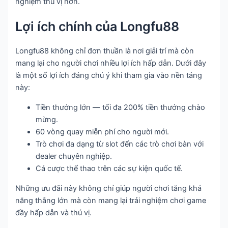
nghiệm thú vị hơn.
Lợi ích chính của Longfu88
Longfu88 không chỉ đơn thuần là nơi giải trí mà còn
mang lại cho người chơi nhiều lợi ích hấp dẫn. Dưới đây
là một số lợi ích đáng chú ý khi tham gia vào nền tảng
này:
Tiền thưởng lớn — tối đa 200% tiền thưởng chào
mừng.
60 vòng quay miễn phí cho người mới.
Trò chơi đa dạng từ slot đến các trò chơi bàn với
dealer chuyên nghiệp.
Cá cược thể thao trên các sự kiện quốc tế.
Những ưu đãi này không chỉ giúp người chơi tăng khả
năng thắng lớn mà còn mang lại trải nghiệm chơi game
đầy hấp dẫn và thú vị.