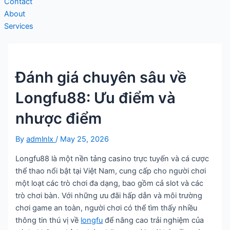
Contact
About
Services
Đánh giá chuyên sâu về
Longfu88: Ưu điểm và
nhược điểm
By
admlnlx
/
May 25, 2026
Longfu88 là một nền tảng casino trực tuyến và cá cược
thể thao nổi bật tại Việt Nam, cung cấp cho người chơi
một loạt các trò chơi đa dạng, bao gồm cả slot và các
trò chơi bàn. Với những ưu đãi hấp dẫn và môi trường
chơi game an toàn, người chơi có thể tìm thấy nhiều
thông tin thú vị về
longfu
để nâng cao trải nghiệm của