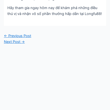
Hãy tham gia ngay hôm nay để khám phá những điều
thú vị và nhận vô số phần thưởng hấp dẫn tại Longfu88!
←
Previous Post
Next Post
→