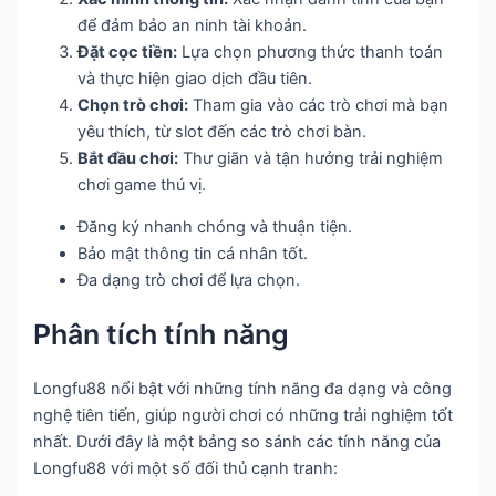
để đảm bảo an ninh tài khoản.
Đặt cọc tiền:
Lựa chọn phương thức thanh toán
và thực hiện giao dịch đầu tiên.
Chọn trò chơi:
Tham gia vào các trò chơi mà bạn
yêu thích, từ slot đến các trò chơi bàn.
Bắt đầu chơi:
Thư giãn và tận hưởng trải nghiệm
chơi game thú vị.
Đăng ký nhanh chóng và thuận tiện.
Bảo mật thông tin cá nhân tốt.
Đa dạng trò chơi để lựa chọn.
Phân tích tính năng
Longfu88 nổi bật với những tính năng đa dạng và công
nghệ tiên tiến, giúp người chơi có những trải nghiệm tốt
nhất. Dưới đây là một bảng so sánh các tính năng của
Longfu88 với một số đối thủ cạnh tranh: