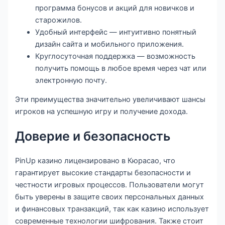
программа бонусов и акций для новичков и
старожилов.
Удобный интерфейс — интуитивно понятный
дизайн сайта и мобильного приложения.
Круглосуточная поддержка — возможность
получить помощь в любое время через чат или
электронную почту.
Эти преимущества значительно увеличивают шансы
игроков на успешную игру и получение дохода.
Доверие и безопасность
PinUp казино лицензировано в Кюрасао, что
гарантирует высокие стандарты безопасности и
честности игровых процессов. Пользователи могут
быть уверены в защите своих персональных данных
и финансовых транзакций, так как казино использует
современные технологии шифрования. Также стоит