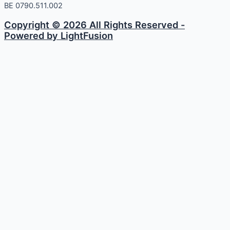
BE 0790.511.002
Copyright © 2026 All Rights Reserved -
Powered by LightFusion