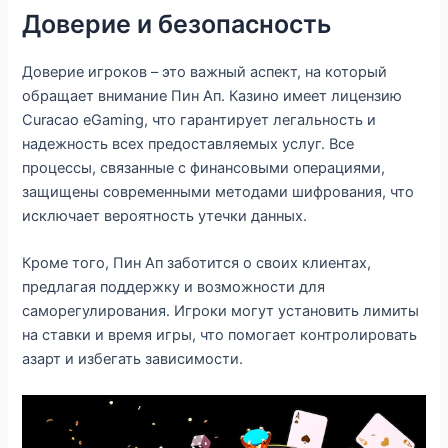
Доверие и безопасность
Доверие игроков – это важный аспект, на который
обращает внимание Пин Ап. Казино имеет лицензию
Curacao eGaming, что гарантирует легальность и
надежность всех предоставляемых услуг. Все
процессы, связанные с финансовыми операциями,
защищены современными методами шифрования, что
исключает вероятность утечки данных.
Кроме того, Пин Ап заботится о своих клиентах,
предлагая поддержку и возможности для
саморегулирования. Игроки могут установить лимиты
на ставки и время игры, что помогает контролировать
азарт и избегать зависимости.