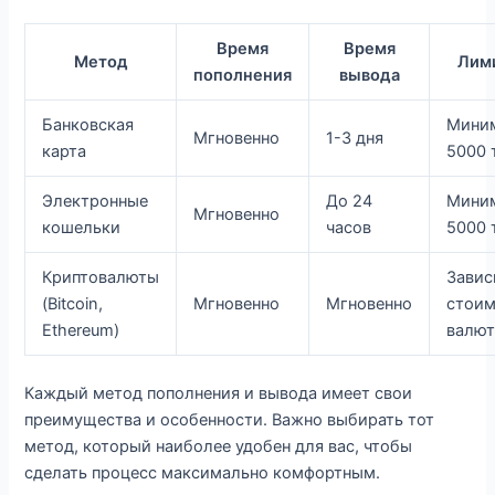
Время
Время
Метод
Лим
пополнения
вывода
Банковская
Мини
Мгновенно
1-3 дня
карта
5000 
Электронные
До 24
Мини
Мгновенно
кошельки
часов
5000 
Криптовалюты
Завис
(Bitcoin,
Мгновенно
Мгновенно
стоим
Ethereum)
валю
Каждый метод пополнения и вывода имеет свои
преимущества и особенности. Важно выбирать тот
метод, который наиболее удобен для вас, чтобы
сделать процесс максимально комфортным.