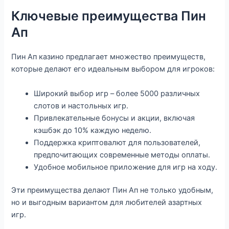
Ключевые преимущества Пин
Ап
Пин Ап казино предлагает множество преимуществ,
которые делают его идеальным выбором для игроков:
Широкий выбор игр – более 5000 различных
слотов и настольных игр.
Привлекательные бонусы и акции, включая
кэшбэк до 10% каждую неделю.
Поддержка криптовалют для пользователей,
предпочитающих современные методы оплаты.
Удобное мобильное приложение для игр на ходу.
Эти преимущества делают Пин Ап не только удобным,
но и выгодным вариантом для любителей азартных
игр.