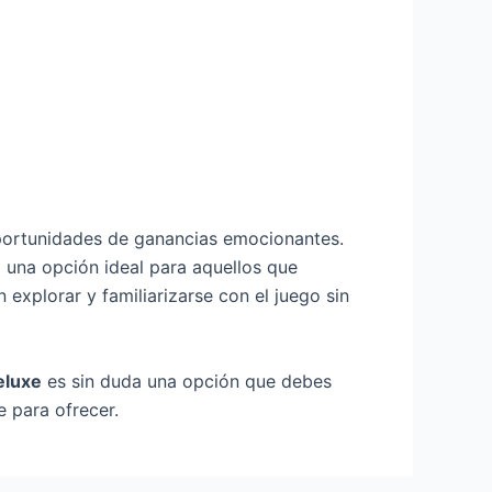
oportunidades de ganancias emocionantes.
o una opción ideal para aquellos que
explorar y familiarizarse con el juego sin
eluxe
es sin duda una opción que debes
e para ofrecer.