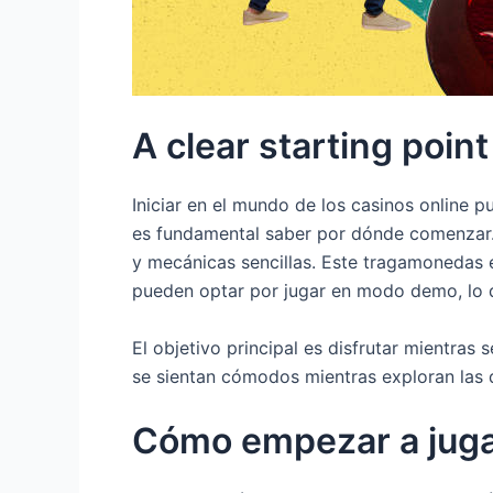
A clear starting point
Iniciar en el mundo de los casinos online 
es fundamental saber por dónde comenzar
y mecánicas sencillas. Este tragamonedas 
pueden optar por jugar en modo demo, lo que
El objetivo principal es disfrutar mientras 
se sientan cómodos mientras exploran las d
Cómo empezar a jugar