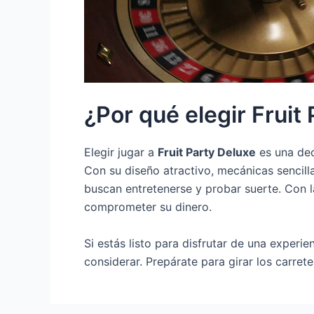
¿Por qué elegir Fruit
Elegir jugar a
Fruit Party Deluxe
es una dec
Con su diseño atractivo, mecánicas sencill
buscan entretenerse y probar suerte. Con l
comprometer su dinero.
Si estás listo para disfrutar de una experi
considerar. Prepárate para girar los carret