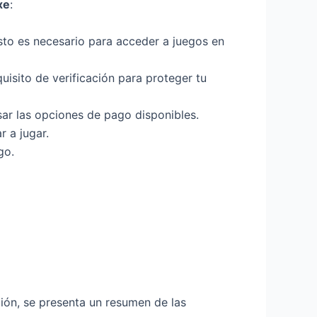
xe
:
Esto es necesario para acceder a juegos en
isito de verificación para proteger tu
sar las opciones de pago disponibles.
r a jugar.
go.
ión, se presenta un resumen de las