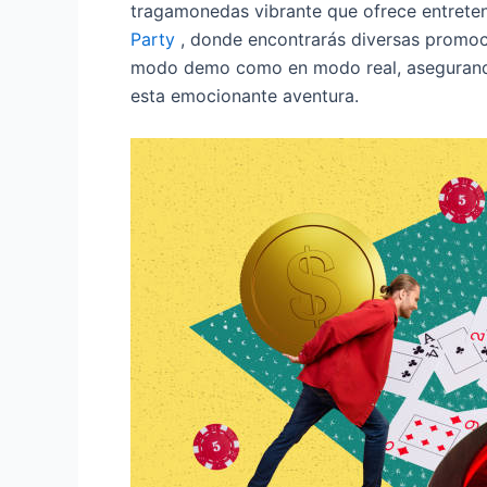
tragamonedas vibrante que ofrece entreten
Party
, donde encontrarás diversas promoci
modo demo como en modo real, asegurando 
esta emocionante aventura.