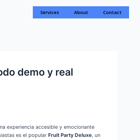
Services
About
Contact
modo demo y real
una experiencia accesible y emocionante
iastas es el popular
Fruit Party Deluxe
, un