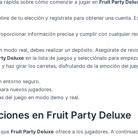
ía rápida sobre cómo comenzar a jugar en
Fruit Party Delu
nline de tu elección y regístrate para obtener una cuenta. 
oporcionar información precisa y cumplir con cualquier requ
n modo real, debes realizar un depósito. Asegúrate de revi
arty Deluxe
en la lista de juegos y selecciónalo para empeza
y haz girar los carretes, disfrutando de la emoción del jue
n entorno seguro.
para nuevos jugadores.
cas del juego en modo demo y real.
ciones en Fruit Party Deluxe
s que
Fruit Party Deluxe
ofrece a los jugadores. A continuac