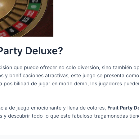
 Party Deluxe?
isión que puede ofrecer no solo diversión, sino también 
as y bonificaciones atractivas, este juego se presenta com
a posibilidad de jugar en modo demo, los jugadores pueden 
encia de juego emocionante y llena de colores,
Fruit Party D
es y descubrir todo lo que este fabuloso tragamonedas tien