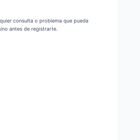
alquier consulta o problema que pueda
ino antes de registrarte.