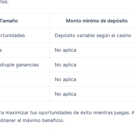
tes:
Tamaño
Monto mínimo de depósito
rtunidades
Depósito variable según el casino
s
No aplica
druple ganancias
No aplica
No aplica
No aplica
ra maximizar tus oportunidades de éxito mientras juegas. A
obtener el máximo beneficio.