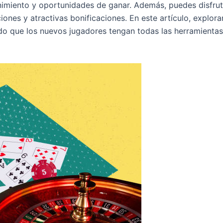
imiento y oportunidades de ganar. Además, puedes disfruta
ones y atractivas bonificaciones. En este artículo, explo
que los nuevos jugadores tengan todas las herramientas 