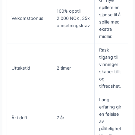
Gir nye
spillere en
100% opptil
sjanse til å
Velkomstbonus
2,000 NOK, 35x
spille med
omsetningskrav
ekstra
midler.
Rask
tilgang til
vinninger
Uttakstid
2 timer
skaper tillit
og
tilfredshet.
Lang
erfaring gir
en følelse
År i drift
7 år
av
pålitelighet