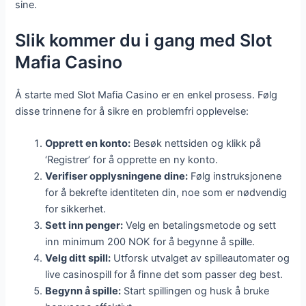
sine.
Slik kommer du i gang med Slot
Mafia Casino
Å starte med Slot Mafia Casino er en enkel prosess. Følg
disse trinnene for å sikre en problemfri opplevelse:
Opprett en konto:
Besøk nettsiden og klikk på
‘Registrer’ for å opprette en ny konto.
Verifiser opplysningene dine:
Følg instruksjonene
for å bekrefte identiteten din, noe som er nødvendig
for sikkerhet.
Sett inn penger:
Velg en betalingsmetode og sett
inn minimum 200 NOK for å begynne å spille.
Velg ditt spill:
Utforsk utvalget av spilleautomater og
live casinospill for å finne det som passer deg best.
Begynn å spille:
Start spillingen og husk å bruke