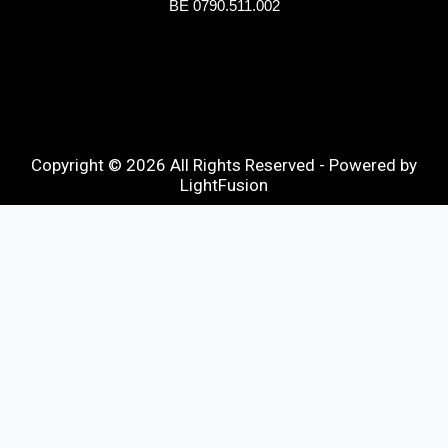
BE 0790.511.002
Copyright © 2026 All Rights Reserved - Powered by
LightFusion