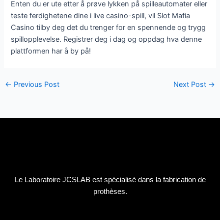
Enten du er ute etter å prøve lykken på spilleautomater eller
teste ferdighetene dine i live casino-spill, vil Slot Mafia
Casino tilby deg det du trenger for en spennende og trygg
spillopplevelse. Registrer deg i dag og oppdag hva denne
plattformen har å by på!
←
Previous Post
Next Post
→
Le Laboratoire JCSLAB est spécialisé dans la fabrication de
prothèses.