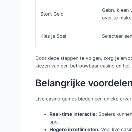
Gebruik een 
Stort Geld
over te make
Kies je Spel
Selecteer een
Door deze stappen te volgen, zorg je ervo
kiezen van een betrouwbaar casino en het 
Belangrijke voordele
Live casino games bieden een unieke ervarin
Real-time interactie:
Spelers kunnen 
spel.
Hogere inzetlimieten:
Veel live casin