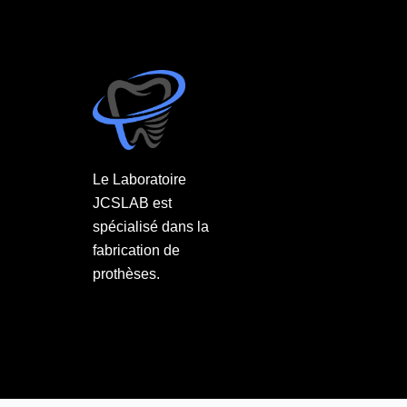
Le Laboratoire
JCSLAB est
spécialisé dans la
fabrication de
prothèses.