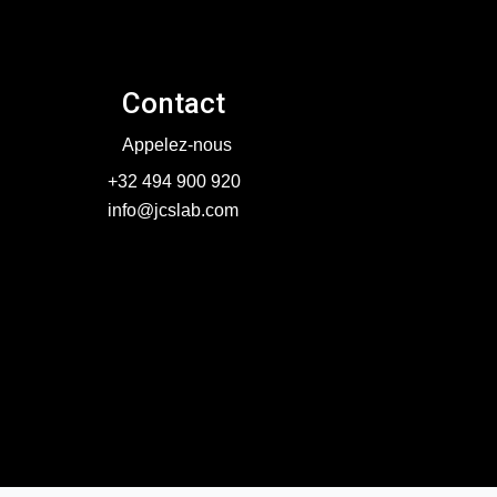
Contact
Appelez-nous
+32 494 900 920
info@jcslab.com