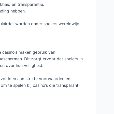
kheid en transparantie.
nding hebben.
lairder worden onder spelers wereldwijd.
e casino’s maken gebruik van
eschermen. Dit zorgt ervoor dat spelers in
n over hun veiligheid.
e voldoen aan strikte voorwaarden en
om te spelen bij casino’s die transparant