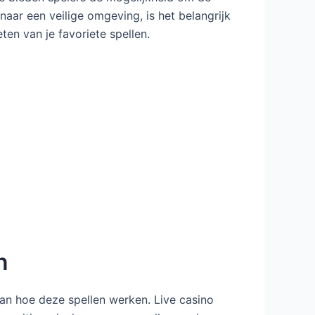
naar een veilige omgeving, is het belangrijk
en van je favoriete spellen.
n
van hoe deze spellen werken. Live casino