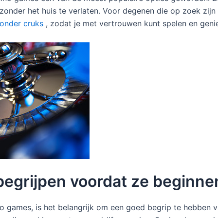
zonder het huis te verlaten. Voor degenen die op zoek zijn 
zonder cruks
, zodat je met vertrouwen kunt spelen en geniet
begrijpen voordat ze beginne
ino games, is het belangrijk om een goed begrip te hebben 