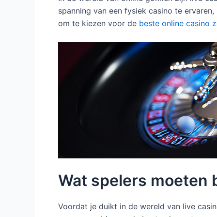
spanning van een fysiek casino te ervaren, 
om te kiezen voor de
beste online casino 
Wat spelers moeten 
Voordat je duikt in de wereld van live cas