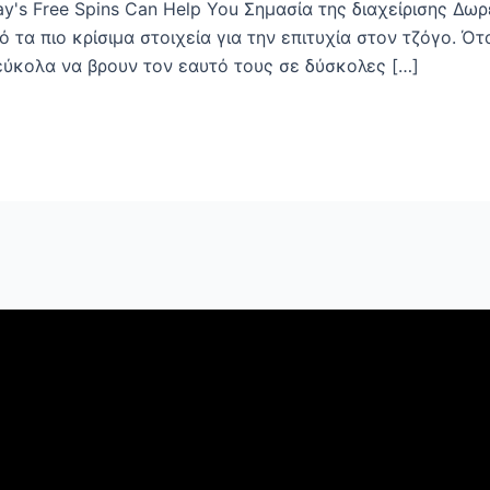
's Free Spins Can Help You Σημασία της διαχείρισης Δ
 τα πιο κρίσιμα στοιχεία για την επιτυχία στον τζόγο. Ότ
 εύκολα να βρουν τον εαυτό τους σε δύσκολες […]