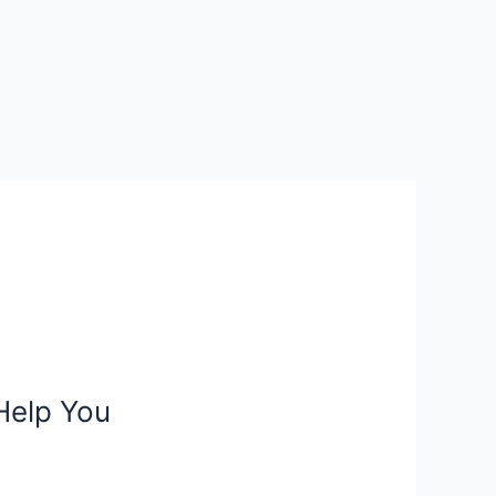
Help You