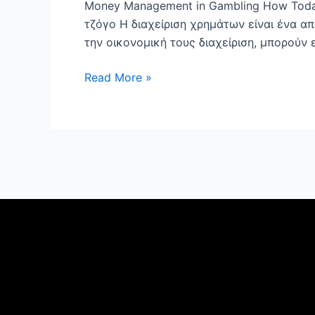
Money Management in Gambling How Today
How
τζόγο Η διαχείριση χρημάτων είναι ένα από
Today's
την οικονομική τους διαχείριση, μπορούν
Free
Spins
Read More »
Can
Help
You