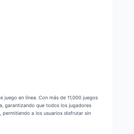
e juego en línea. Con más de 11,000 juegos
a, garantizando que todos los jugadores
 permitiendo a los usuarios disfrutar sin