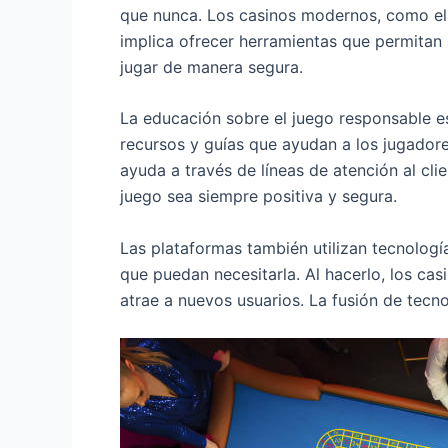
que nunca. Los casinos modernos, como el
implica ofrecer herramientas que permitan
jugar de manera segura.
La educación sobre el juego responsable es
recursos y guías que ayudan a los jugadore
ayuda a través de líneas de atención al cl
juego sea siempre positiva y segura.
Las plataformas también utilizan tecnología
que puedan necesitarla. Al hacerlo, los ca
atrae a nuevos usuarios. La fusión de tecno