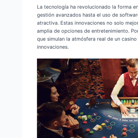
La tecnología ha revolucionado la forma en
gestión avanzados hasta el uso de softwar
atractiva. Estas innovaciones no solo mejo
amplia de opciones de entretenimiento. Por
que simulan la atmósfera real de un casino
innovaciones.