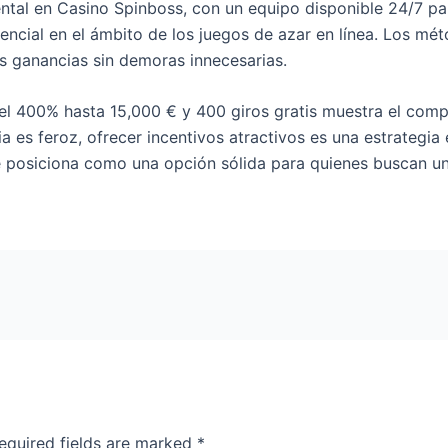
mental en Casino Spinboss, con un equipo disponible 24/7 pa
encial en el ámbito de los juegos de azar en línea. Los mé
us ganancias sin demoras innecesarias.
el 400% hasta 15,000 € y 400 giros gratis muestra el compr
s feroz, ofrecer incentivos atractivos es una estrategia e
 posiciona como una opción sólida para quienes buscan un
equired fields are marked
*