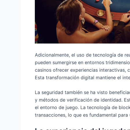
Adicionalmente, el uso de tecnología de r
pueden sumergirse en entornos tridimensio
casinos ofrecer experiencias interactivas,
Esta transformación digital mantiene el in
La seguridad también se ha visto benefici
y métodos de verificación de identidad. Es
el entorno de juego. La tecnología de bloc
transacciones, lo que es fundamental para