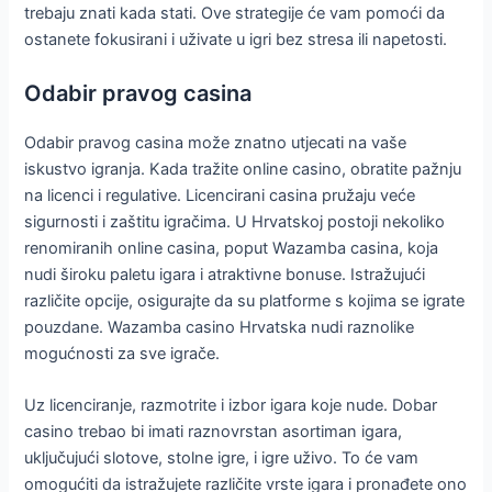
trebaju znati kada stati. Ove strategije će vam pomoći da
ostanete fokusirani i uživate u igri bez stresa ili napetosti.
Odabir pravog casina
Odabir pravog casina može znatno utjecati na vaše
iskustvo igranja. Kada tražite online casino, obratite pažnju
na licenci i regulative. Licencirani casina pružaju veće
sigurnosti i zaštitu igračima. U Hrvatskoj postoji nekoliko
renomiranih online casina, poput Wazamba casina, koja
nudi široku paletu igara i atraktivne bonuse. Istražujući
različite opcije, osigurajte da su platforme s kojima se igrate
pouzdane. Wazamba casino Hrvatska nudi raznolike
mogućnosti za sve igrače.
Uz licenciranje, razmotrite i izbor igara koje nude. Dobar
casino trebao bi imati raznovrstan asortiman igara,
uključujući slotove, stolne igre, i igre uživo. To će vam
omogućiti da istražujete različite vrste igara i pronađete ono