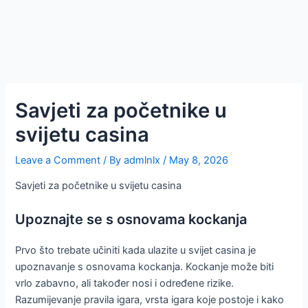
Skip
Post
to
navigation
content
Savjeti za početnike u
svijetu casina
Leave a Comment
/ By
admlnlx
/
May 8, 2026
Savjeti za početnike u svijetu casina
Upoznajte se s osnovama kockanja
Prvo što trebate učiniti kada ulazite u svijet casina je
upoznavanje s osnovama kockanja. Kockanje može biti
vrlo zabavno, ali također nosi i određene rizike.
Razumijevanje pravila igara, vrsta igara koje postoje i kako