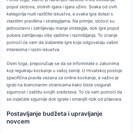
poput slotova, stolnih igara i igara uživo. Svaka od ovih
kategorija nudi različite iskustva, a svaka igra dolazi s
vlastitim pravilima i strategijama. Na primjer, slotovi su
jednostavni i zahtijevaju manje strategije, dok igre poput
pokera zahtijevaju više vještine i razmišljanja. To znanje
pomoći će vam da izaberete igre koje odgovaraju vašim
interesima i razini iskustva.
Osim toga, preporučuje se da se informirate o zakonima
koji reguliraju kockanje u vašoj zemlji. U Hrvatskoj postoje
specifična pravila vezana za online kockanje, a važno je
igrati na licenciranim stranicama kako biste osigurali
sigurnost i zaštitu svojih sredstava. To će vam pomoći da
se osjećate sigurnije dok igrate i smanjiti rizik od prijevara.
Postavljanje budžeta i upravljanje
novcem