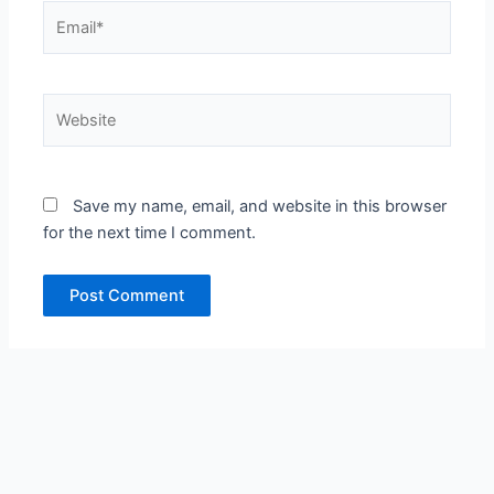
Email*
Website
Save my name, email, and website in this browser
for the next time I comment.