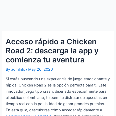
Skip
Post
to
navigation
content
Acceso rápido a Chicken
Road 2: descarga la app y
comienza tu aventura
By
admlnlx
/
May 26, 2026
Si estás buscando una experiencia de juego emocionante y
rápida, Chicken Road 2 es la opción perfecta para ti. Este
innovador juego tipo crash, diseñado especialmente para
el público colombiano, te permite disfrutar de apuestas en
tiempo real con la posibilidad de ganar grandes premios.
En esta guía, descubrirás cómo acceder rápidamente a