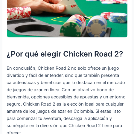
¿Por qué elegir Chicken Road 2?
En conclusión, Chicken Road 2 no solo ofrece un juego
divertido y fácil de entender, sino que también presenta
características y beneficios que lo destacan en el mercado
de juegos de azar en línea. Con un atractivo bono de
bienvenida, opciones accesibles de apuestas y un entorno
seguro, Chicken Road 2 es la elección ideal para cualquier
amante de los juegos de azar en Colombia. Si estás listo
para comenzar tu aventura, descarga la aplicación y
sumérgete en la diversión que Chicken Road 2 tiene para
ofrecer.