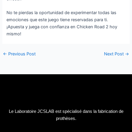
No te pierdas la oportunidad de experimentar todas las
emociones que este juego tiene reservadas para ti.
¡Apuesta y juega con confianza en Chicken Road 2 hoy
mismo!
←
Previous Post
Next Post
→
Le Laboratoire JCSLAB est spécialisé dans la fabrication de
prothèses.