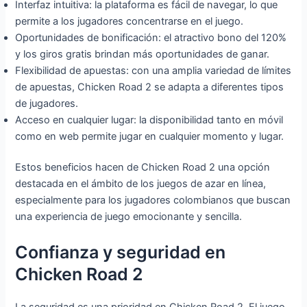
Interfaz intuitiva: la plataforma es fácil de navegar, lo que
permite a los jugadores concentrarse en el juego.
Oportunidades de bonificación: el atractivo bono del 120%
y los giros gratis brindan más oportunidades de ganar.
Flexibilidad de apuestas: con una amplia variedad de límites
de apuestas, Chicken Road 2 se adapta a diferentes tipos
de jugadores.
Acceso en cualquier lugar: la disponibilidad tanto en móvil
como en web permite jugar en cualquier momento y lugar.
Estos beneficios hacen de Chicken Road 2 una opción
destacada en el ámbito de los juegos de azar en línea,
especialmente para los jugadores colombianos que buscan
una experiencia de juego emocionante y sencilla.
Confianza y seguridad en
Chicken Road 2
La seguridad es una prioridad en Chicken Road 2. El juego