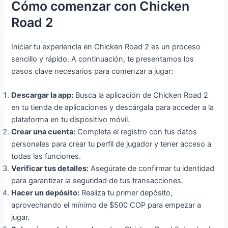
Cómo comenzar con Chicken
Road 2
Iniciar tu experiencia en Chicken Road 2 es un proceso
sencillo y rápido. A continuación, te presentamos los
pasos clave necesarios para comenzar a jugar:
Descargar la app:
Busca la aplicación de Chicken Road 2
en tu tienda de aplicaciones y descárgala para acceder a la
plataforma en tu dispositivo móvil.
Crear una cuenta:
Completa el registro con tus datos
personales para crear tu perfil de jugador y tener acceso a
todas las funciones.
Verificar tus detalles:
Asegúrate de confirmar tu identidad
para garantizar la seguridad de tus transacciones.
Hacer un depósito:
Realiza tu primer depósito,
aprovechando el mínimo de $500 COP para empezar a
jugar.