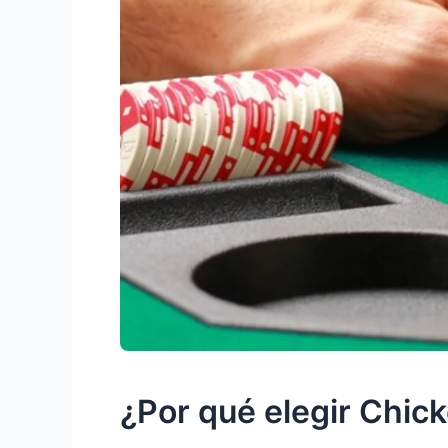
¿Por qué elegir Chic