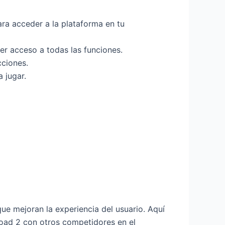
ra acceder a la plataforma en tu
er acceso a todas las funciones.
cciones.
 jugar.
que mejoran la experiencia del usuario. Aquí
oad 2 con otros competidores en el