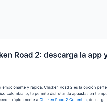
ken Road 2: descarga la app 
 emocionante y rápida, Chicken Road 2 es la opción perfec
ico colombiano, te permite disfrutar de apuestas en tiempo
acceder rápidamente a
Chicken Road 2 Colombia
, descarga