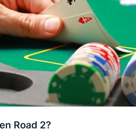
ken Road 2?