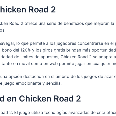
Chicken Road 2
ken Road 2 ofrece una serie de beneficios que mejoran la 
os:
e navegar, lo que permite a los jugadores concentrarse en el 
o bono del 120% y los giros gratis brindan más oportunidad
ariedad de límites de apuestas, Chicken Road 2 se adapta a
ad tanto en móvil como en web permite jugar en cualquier m
una opción destacada en el ámbito de los juegos de azar e
 juego emocionante y sencilla.
ad en Chicken Road 2
oad 2. El juego utiliza tecnologías avanzadas de encriptac