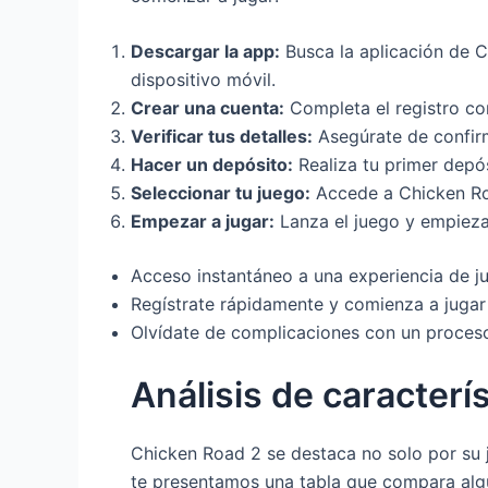
Descargar la app:
Busca la aplicación de C
dispositivo móvil.
Crear una cuenta:
Completa el registro con
Verificar tus detalles:
Asegúrate de confirm
Hacer un depósito:
Realiza tu primer depó
Seleccionar tu juego:
Accede a Chicken Roa
Empezar a jugar:
Lanza el juego y empieza 
Acceso instantáneo a una experiencia de 
Regístrate rápidamente y comienza a jugar
Olvídate de complicaciones con un proceso 
Análisis de caracterí
Chicken Road 2 se destaca no solo por su ju
te presentamos una tabla que compara alg