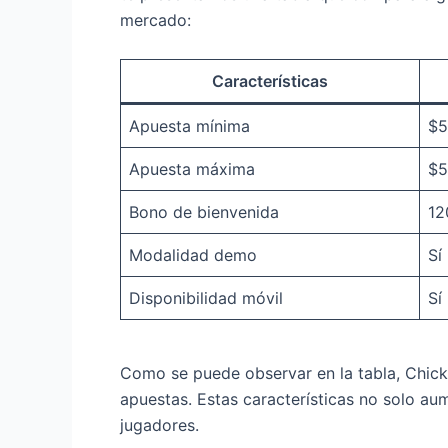
mercado:
Características
Apuesta mínima
$5
Apuesta máxima
$5
Bono de bienvenida
12
Modalidad demo
Sí
Disponibilidad móvil
Sí
Como se puede observar en la tabla, Chick
apuestas. Estas características no solo au
jugadores.