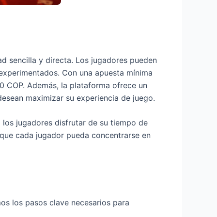
d sencilla y directa. Los jugadores pueden
es experimentados. Con una apuesta mínima
00 COP. Además, la plataforma ofrece un
 desean maximizar su experiencia de juego.
 los jugadores disfrutar de su tiempo de
do que cada jugador pueda concentrarse en
mos los pasos clave necesarios para