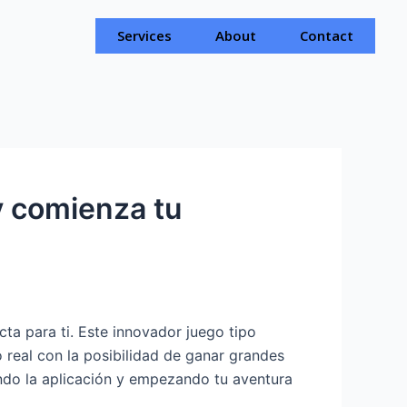
Services
About
Contact
y comienza tu
ta para ti. Este innovador juego tipo
 real con la posibilidad de ganar grandes
ndo la aplicación y empezando tu aventura