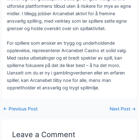
utforske plattformens tilbud uten å risikere for mye av egne
midler. I tillegg jobber Arcanebet aktivt for å fremme
ansvarlig spilling, med verktøy som lar spillere sette egne
grenser og holde oversikt over sin spillaktivitet.
For spillere som ønsker en trygg og underholdende
opplevelse, representerer Arcanebet Casino et solid valg.
Med raske utbetalinger og et bredt spekter av spill, kan
spillerne fokusere på det de liker best – å ha det moro.
Uansett om du er ny i gamblingverdenen eller en erfaren
spiller, kan Arcanebet tilby noe for alle, mens man
opprettholder et ansvarlig og trygt spillmiljø.
←
Previous Post
Next Post
→
Leave a Comment