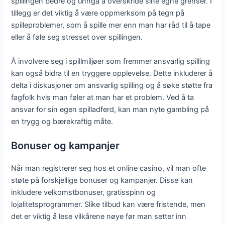
spillingen bedre og unngå å overskride sine egne grenser. I
tillegg er det viktig å være oppmerksom på tegn på
spilleproblemer, som å spille mer enn man har råd til å tape
eller å føle seg stresset over spillingen.
Å involvere seg i spillmiljøer som fremmer ansvarlig spilling
kan også bidra til en tryggere opplevelse. Dette inkluderer å
delta i diskusjoner om ansvarlig spilling og å søke støtte fra
fagfolk hvis man føler at man har et problem. Ved å ta
ansvar for sin egen spilladferd, kan man nyte gambling på
en trygg og bærekraftig måte.
Bonuser og kampanjer
Når man registrerer seg hos et online casino, vil man ofte
støte på forskjellige bonuser og kampanjer. Disse kan
inkludere velkomstbonuser, gratisspinn og
lojalitetsprogrammer. Slike tilbud kan være fristende, men
det er viktig å lese vilkårene nøye før man setter inn