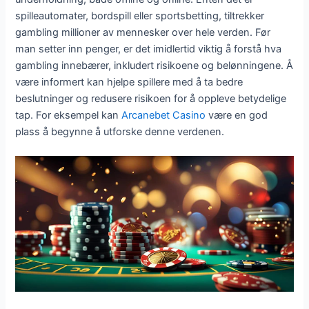
spilleautomater, bordspill eller sportsbetting, tiltrekker
gambling millioner av mennesker over hele verden. Før
man setter inn penger, er det imidlertid viktig å forstå hva
gambling innebærer, inkludert risikoene og belønningene. Å
være informert kan hjelpe spillere med å ta bedre
beslutninger og redusere risikoen for å oppleve betydelige
tap. For eksempel kan
Arcanebet Casino
være en god
plass å begynne å utforske denne verdenen.