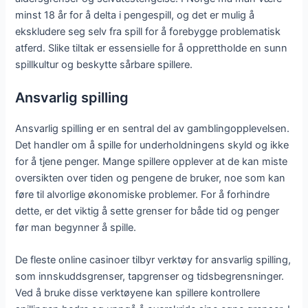
minst 18 år for å delta i pengespill, og det er mulig å
ekskludere seg selv fra spill for å forebygge problematisk
atferd. Slike tiltak er essensielle for å opprettholde en sunn
spillkultur og beskytte sårbare spillere.
Ansvarlig spilling
Ansvarlig spilling er en sentral del av gamblingopplevelsen.
Det handler om å spille for underholdningens skyld og ikke
for å tjene penger. Mange spillere opplever at de kan miste
oversikten over tiden og pengene de bruker, noe som kan
føre til alvorlige økonomiske problemer. For å forhindre
dette, er det viktig å sette grenser for både tid og penger
før man begynner å spille.
De fleste online casinoer tilbyr verktøy for ansvarlig spilling,
som innskuddsgrenser, tapgrenser og tidsbegrensninger.
Ved å bruke disse verktøyene kan spillere kontrollere