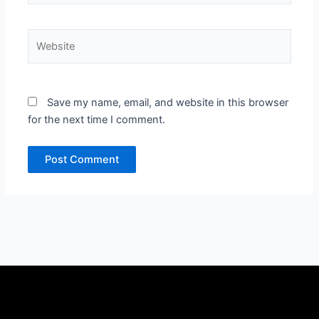
Website
Save my name, email, and website in this browser
for the next time I comment.