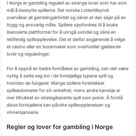
I Norge er gambling regulert av strenge lover som har som
mål å beskytte spillerne. Det norske Lotteritilsynet
overvåker all gamblingaktivitet og sikrer at den skjer på en
trygg og ansvarlig måte. Spillere oppfordres til å bruke
lisensierte plattformer for å unngå svindel og sikre en
rettferdig spillopplevelse. Det er derfor avgjørende å velge
et casino eller en bookmaker som overholder gjeldende
lover og reguleringer.
For å oppnå en bedre forståelse av gambling, kan det være
nyttig å sette seg inn i de forskjellige typene spill og
hvordan de fungerer. Mange spillere foretrekker
spilleautomater for sin enkelhet, mens andre kanskje er
mer tiltrukket av strategibaserte spill som poker. Å forstå
disse forskjellene kan påvirke spilleopplevelsen og
vinnersjansene.
Regler og lover for gambling i Norge