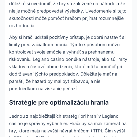
dôležité si uvedomiť, že hry sú založené na náhode a že
nie je možné predpovedať výsledky. Uvedomenie si tejto
skutočnosti môže pomôcť hráčom prijímať rozumnejšie
rozhodnutia.
Aby si hráči udržali pozitívny prístup, je dobré nastaviť si
limity pred začiatkom hrania. Týmto spôsobom môžu
kontrolovať svoje emócie a vyhnúť sa prehnanému
riskovaniu. Legiano casino ponúka nástroje, ako sú limity
vkladov a časové obmedzenia, ktoré môžu pomôcť pri
dodržiavaní týchto predpokladov. Dôležité je mať na
pamäti, že hazard by mal byť zábavou, a nie
prostriedkom na získanie peňazí.
Stratégie pre optimalizáciu hrania
Jednou z najdôležitejších stratégií pri hraní v Legiano
casino je správny výber hier. Hráči by sa mali zamerať na
hry, ktoré majú najvyšší návrat hráčom (RTP). Čím vyšší