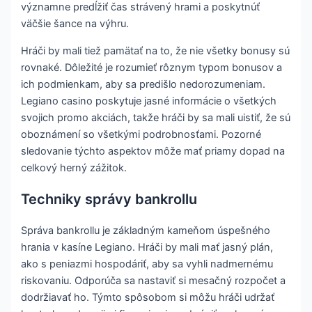
významne predĺžiť čas strávený hrami a poskytnúť
väčšie šance na výhru.
Hráči by mali tiež pamätať na to, že nie všetky bonusy sú
rovnaké. Dôležité je rozumieť rôznym typom bonusov a
ich podmienkam, aby sa predišlo nedorozumeniam.
Legiano casino poskytuje jasné informácie o všetkých
svojich promo akciách, takže hráči by sa mali uistiť, že sú
oboznámení so všetkými podrobnosťami. Pozorné
sledovanie týchto aspektov môže mať priamy dopad na
celkový herný zážitok.
Techniky správy bankrollu
Správa bankrollu je základným kameňom úspešného
hrania v kasíne Legiano. Hráči by mali mať jasný plán,
ako s peniazmi hospodáriť, aby sa vyhli nadmernému
riskovaniu. Odporúča sa nastaviť si mesačný rozpočet a
dodržiavať ho. Týmto spôsobom si môžu hráči udržať