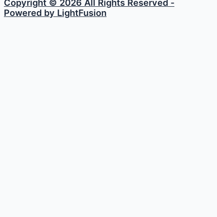
Copyright © 2026 All Rights Reserved -
Powered by LightFusion