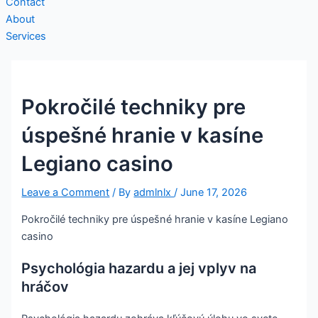
Contact
About
Services
Pokročilé techniky pre
úspešné hranie v kasíne
Legiano casino
Leave a Comment
/ By
admlnlx
/
June 17, 2026
Pokročilé techniky pre úspešné hranie v kasíne Legiano
casino
Psychológia hazardu a jej vplyv na
hráčov