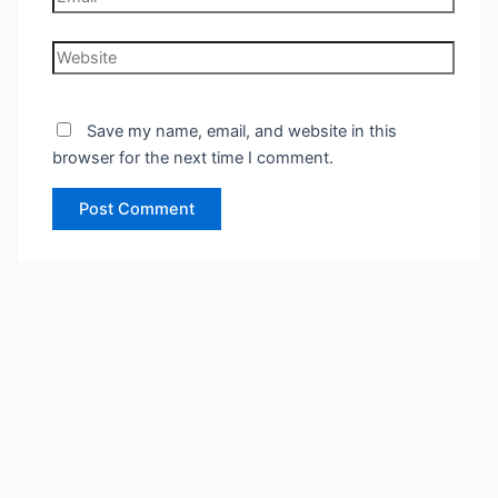
Website
Save my name, email, and website in this
browser for the next time I comment.