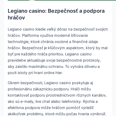
Legiano casino: Bezpečnosť a podpora
hráčov
Legiano casino kladie veľký dôraz na bezpečnosť svojich
hráčov. Platforma využíva moderné šifrovacie
technológie, ktoré chránia osobné a finančné údaje
hráčov. Bezpečnosť je kľúčovým aspektom, ktorý by mal
byť pre každého hráča prioritou. Legiano casino
pravidelne aktualizuje svoje bezpečnostné protokoly,
aby zaistilo maximálnu ochranu. To vytvára dôveru a
pocit istoty pri hraní online hier.
Okrem bezpečnosti, Legiano casino poskytuje aj
profesionálnu zákaznícku podporu. Hráči môžu
kontaktovať podporu prostredníctvom rôznych kanálov,
ako sú e-maily, live chat alebo telefonicky. Rýchla a
efektívna podpora môže hráčom pomôcť vyriešiť
akékoľvek problémy, ktoré môžu počas hrania vzniknúť.