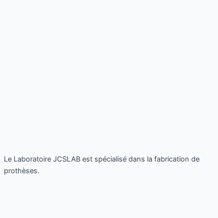
Le Laboratoire JCSLAB est spécialisé dans la fabrication de
prothèses.