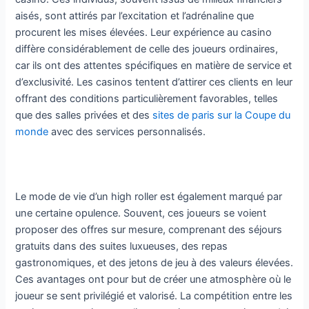
aisés, sont attirés par l’excitation et l’adrénaline que
procurent les mises élevées. Leur expérience au casino
diffère considérablement de celle des joueurs ordinaires,
car ils ont des attentes spécifiques en matière de service et
d’exclusivité. Les casinos tentent d’attirer ces clients en leur
offrant des conditions particulièrement favorables, telles
que des salles privées et des
sites de paris sur la Coupe du
monde
avec des services personnalisés.
Le mode de vie d’un high roller est également marqué par
une certaine opulence. Souvent, ces joueurs se voient
proposer des offres sur mesure, comprenant des séjours
gratuits dans des suites luxueuses, des repas
gastronomiques, et des jetons de jeu à des valeurs élevées.
Ces avantages ont pour but de créer une atmosphère où le
joueur se sent privilégié et valorisé. La compétition entre les