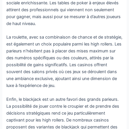
sociale enrichissante. Les tables de poker à enjeux élevés
attirent des professionnels qui viennent non seulement
pour gagner, mais aussi pour se mesurer à d’autres joueurs
de haut niveau.
La roulette, avec sa combinaison de chance et de stratégie,
est également un choix populaire parmi les high rollers. Les
parieurs n’hésitent pas à placer des mises maximum sur
des numéros spécifiques ou des couleurs, attirés par la
possibilité de gains significatifs. Les casinos offrent
souvent des salons privés où ces jeux se déroulent dans
une ambiance exclusive, ajoutant ainsi une dimension de
luxe à l’expérience de jeu.
Enfin, le blackjack est un autre favori des grands parieurs.
La possibilité de jouer contre le croupier et de prendre des
décisions stratégiques rend ce jeu particulièrement
captivant pour les high rollers. De nombreux casinos
proposent des variantes de blackjack qui permettent des