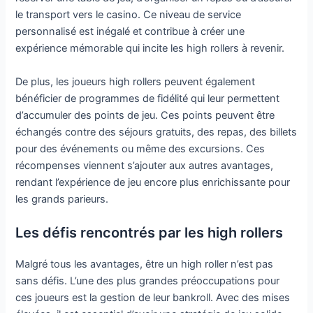
le transport vers le casino. Ce niveau de service
personnalisé est inégalé et contribue à créer une
expérience mémorable qui incite les high rollers à revenir.
De plus, les joueurs high rollers peuvent également
bénéficier de programmes de fidélité qui leur permettent
d’accumuler des points de jeu. Ces points peuvent être
échangés contre des séjours gratuits, des repas, des billets
pour des événements ou même des excursions. Ces
récompenses viennent s’ajouter aux autres avantages,
rendant l’expérience de jeu encore plus enrichissante pour
les grands parieurs.
Les défis rencontrés par les high rollers
Malgré tous les avantages, être un high roller n’est pas
sans défis. L’une des plus grandes préoccupations pour
ces joueurs est la gestion de leur bankroll. Avec des mises