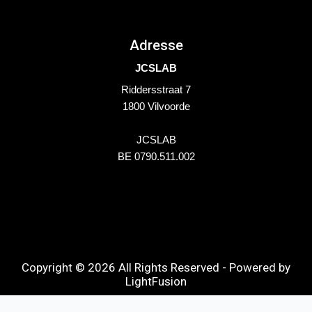
Adresse
JCSLAB
Riddersstraat 7
1800 Vilvoorde
JCSLAB
BE 0790.511.002
Copyright © 2026 All Rights Reserved - Powered by
LightFusion