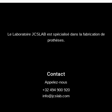
Le Laboratoire JCSLAB est spécialisé dans la fabrication de
prothèses.
Contact
Appelez-nous
+32 494 900 920
info@jcslab.com