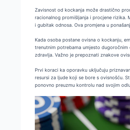
Zavisnost od kockanja može drastično promi
racionalnog promišljanja i procjene rizika.
i gubitak odnosa. Ova promjena u ponašanju
Kada osoba postane ovisna o kockanju, emoc
trenutnim potrebama umjesto dugoročnim cil
zdravlja. Važno je prepoznati znakove ovisn
Prvi koraci ka oporavku uključuju priznava
resursi za ljude koji se bore s ovisnošću. 
ponovno preuzmu kontrolu nad svojim odluk