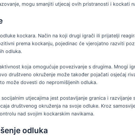
ovanje, mogu smanjiti utjecaj ovih pristranosti i kockati na 
e
odluke kockara. Način na koji drugi igrači ili prijatelji rea
pozitivni prema kockanju, pojedinac će vjerojatno razviti po
jih odluka.
aktivnost koja omogućuje povezivanje s drugima. Mnogi igra
 ovo društveno okruženje može također pojačati osjećaj riva
što može dovesti do nepromišljenih odluka.
cijalnim utjecajima jest postavljanje granica i razvijanje str
tjecaja društvenog okruženja na svoje odluke. Kroz samosvije
i kontrolu nad svojim kockarskim navikama.
ošenje odluka