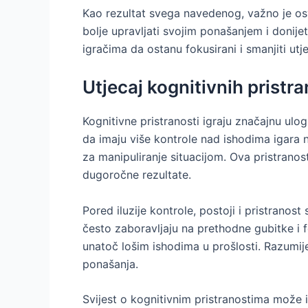
Kao rezultat svega navedenog, važno je osv
bolje upravljati svojim ponašanjem i donije
igračima da ostanu fokusirani i smanjiti utj
Utjecaj kognitivnih pristra
Kognitivne pristranosti igraju značajnu ulog
da imaju više kontrole nad ishodima igara 
za manipuliranje situacijom. Ova pristrano
dugoročne rezultate.
Pored iluzije kontrole, postoji i pristrano
često zaboravljaju na prethodne gubitke i f
unatoč lošim ishodima u prošlosti. Razumi
ponašanja.
Svijest o kognitivnim pristranostima može igr