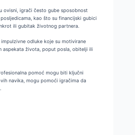
u ovisni, igrači često gube sposobnost
 posljedicama, kao što su financijski gubici
krot ili gubitak životnog partnera.
 impulzivne odluke koje su motivirane
spekata života, poput posla, obitelji ili
rofesionalna pomoć mogu biti ključni
e novih navika, mogu pomoći igračima da
.