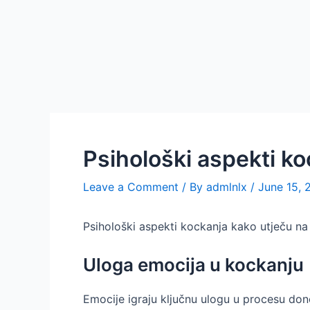
Skip
Post
to
navigation
content
Psihološki aspekti k
Leave a Comment
/ By
admlnlx
/
June 15, 
Psihološki aspekti kockanja kako utječu n
Uloga emocija u kockanju
Emocije igraju ključnu ulogu u procesu don