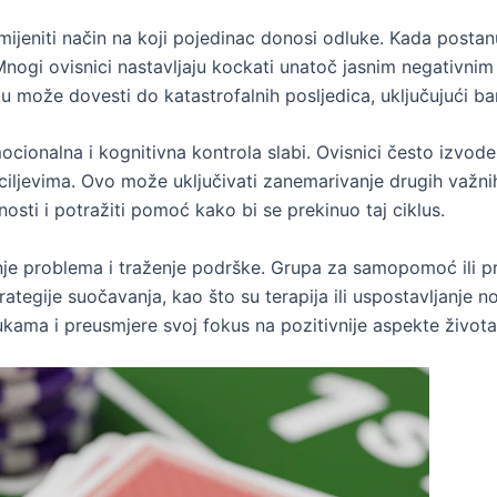
jeniti način na koji pojedinac donosi odluke. Kada postan
 Mnogi ovisnici nastavljaju kockati unatoč jasnim negativnim
 može dovesti do katastrofalnih posljedica, uključujući ban
ionalna i kognitivna kontrola slabi. Ovisnici često izvode
jevima. Ovo može uključivati zanemarivanje drugih važnih a
osti i potražiti pomoć kako bi se prekinuo taj ciklus.
nje problema i traženje podrške. Grupa za samopomoć ili p
Strategije suočavanja, kao što su terapija ili uspostavljanj
ama i preusmjere svoj fokus na pozitivnije aspekte života