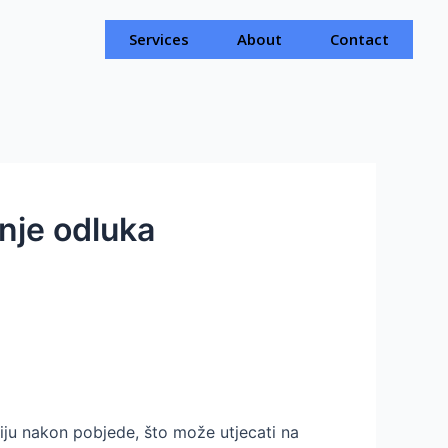
Services
About
Contact
nje odluka
iju nakon pobjede, što može utjecati na