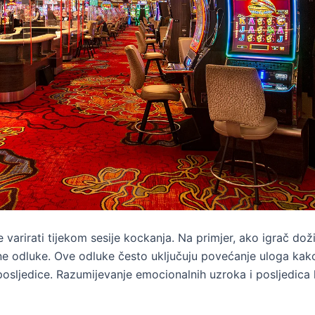
arirati tijekom sesije kockanja. Na primjer, ako igrač doživ
vne odluke. Ove odluke često uključuju povećanje uloga kako 
posljedice. Razumijevanje emocionalnih uzroka i posljedica 