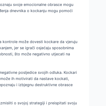
repoznaju svoje emocionalne obrasce mogu
i vođenja dnevnika o kockanju mogu pomoći
ija kontrole može dovesti kockare da vjeruju
kanjem, jer se igrači osjećaju sposobnima
obnosti, što može negativno utjecati na
negativne posljedice svojih odluka. Kockari
 može ih motivirati da nastave kockati,
epoznaju i izbjegnu destruktivne obrasce
isliti o svojoj strategiji i preispitati svoju