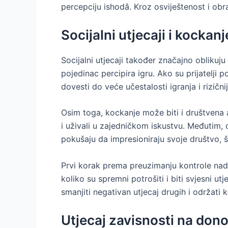
percepciju ishodâ. Kroz osviještenost i obraz
Socijalni utjecaji i kockanj
Socijalni utjecaji također značajno oblikuju 
pojedinac percipira igru. Ako su prijatelji 
dovesti do veće učestalosti igranja i rizični
Osim toga, kockanje može biti i društvena 
i uživali u zajedničkom iskustvu. Međutim,
pokušaju da impresioniraju svoje društvo, 
Prvi korak prema preuzimanju kontrole nad so
koliko su spremni potrošiti i biti svjesni u
smanjiti negativan utjecaj drugih i održat
Utjecaj zavisnosti na don