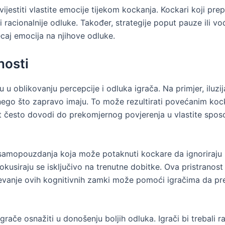
ijestiti vlastite emocije tijekom kockanja. Kockari koji p
ti racionalnije odluke. Također, strategije poput pauze il
ecaj emocija na njihove odluke.
nosti
u u oblikovanju percepcije i odluka igrača. Na primjer, iluz
nego što zapravo imaju. To može rezultirati povećanim koc
st često dovodi do prekomjernog povjerenja u vlastite spos
st samopouzdanja koja može potaknuti kockare da ignoriraju 
okusiraju se isključivo na trenutne dobitke. Ova pristranost
jevanje ovih kognitivnih zamki može pomoći igračima da pr
ače osnažiti u donošenju boljih odluka. Igrači bi trebali razm