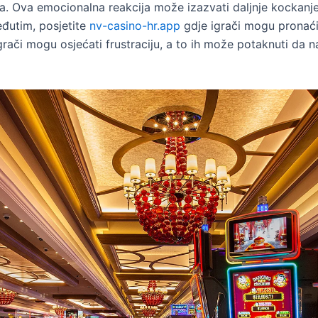
a. Ova emocionalna reakcija može izazvati daljnje kockanje
đutim, posjetite
nv-casino-hr.app
gdje igrači mogu pronaći 
rači mogu osjećati frustraciju, a to ih može potaknuti da na